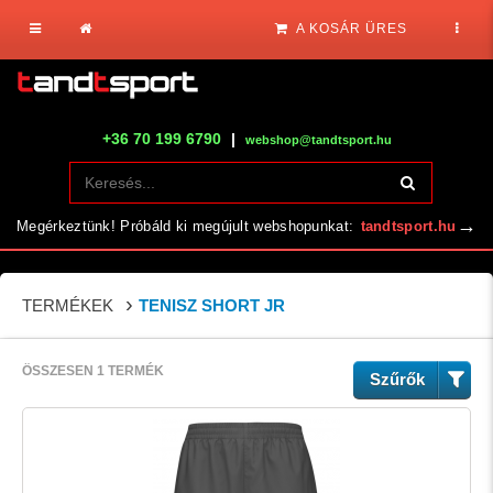
A KOSÁR ÜRES
+36 70 199 6790
|
webshop@tandtsport.hu
→
Megérkeztünk! Próbáld ki megújult webshopunkat:
tandtsport.hu
TERMÉKEK
TENISZ SHORT JR
ÖSSZESEN 1 TERMÉK
Szűrők