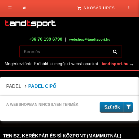
A KOSÁR ÜRES
+36 70 199 6790
|
webshop@tandtsport.hu
→
Megérkeztünk! Próbáld ki megújult webshopunkat:
tandtsport.hu
PADEL
PADEL CIPŐ
A WEBSHOPBAN NINCS ILYEN TERMÉK
Szűrők
TENISZ, KERÉKPÁR ÉS SÍ KÖZPONT (MAMMUTNÁL)