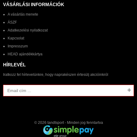
VÁSÁRLÁSI INFORMÁCIÓK
A vásárlás menete
ÁSZF
Adatkezelési nyilatkozat
Kapcsolat
Impresszum
HEAD ajándékkártya
HÍRLEVÉL
Iratkozz fel hírlevelünkre, hogy naprakészen értesülj akcióinkról
© 2026
tandtsport
- Minden jog fenntartva