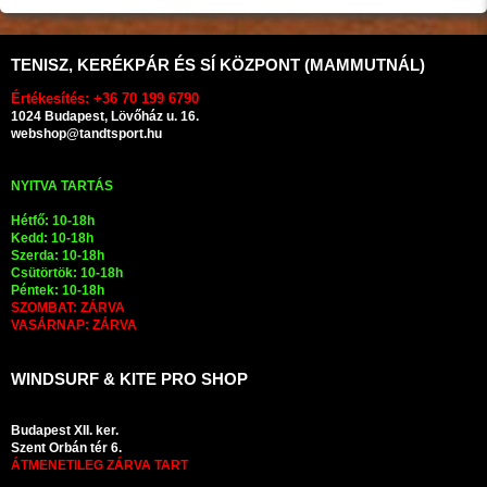
TENISZ, KERÉKPÁR ÉS SÍ KÖZPONT (MAMMUTNÁL)
Értékesítés: +36 70 199 6790
1024 Budapest, Lövőház u. 16.
webshop@tandtsport.hu
NYITVA TARTÁS
Hétfő: 10-18h
Kedd: 10-18h
Szerda: 10-18h
Csütörtök: 10-18h
Péntek: 10-18h
SZOMBAT: ZÁRVA
VASÁRNAP: ZÁRVA
WINDSURF & KITE PRO SHOP
Budapest XII. ker.
Szent Orbán tér 6.
ÁTMENETILEG ZÁRVA TART