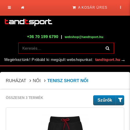
A KOSÁR ÜRES
+36 70 199 6790
|
webshop@tandtsport.hu
→
Megérkeztünk! Próbáld ki megújult webshopunkat:
tandtsport.hu
RUHÁZAT
NŐI
TENISZ SHORT NŐI
ÖSSZESEN 3 TERMÉK
Szűrők