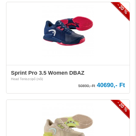
- 20 %
Sprint Pro 3.5 Women DBAZ
Head Teniszcipő (női)
40690,- Ft
50890,- Ft
- 20 %