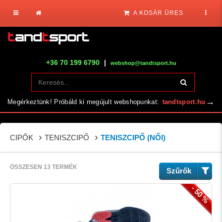
A KOSÁR ÜRES
+36 70 199 6790
|
webshop@tandtsport.hu
→
Megérkeztünk! Próbáld ki megújult webshopunkat:
tandtsport.hu
CIPŐK
TENISZCIPŐ
TENISZCIPŐ (NŐI)
ÖSSZESEN 13 TERMÉK
Szűrők
- 50 %