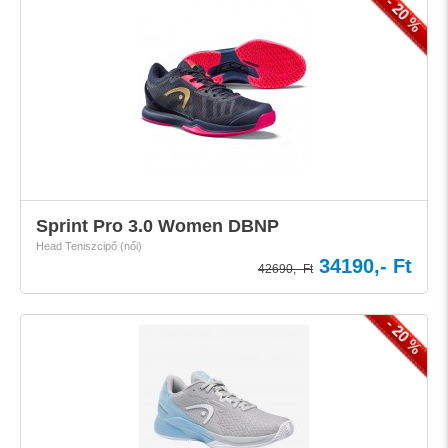
- 20 %
Sprint Pro 3.0 Women DBNP
Head Teniszcipő (női)
34190,- Ft
42690,- Ft
- 20 %