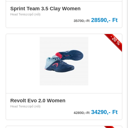
Sprint Team 3.5 Clay Women
Head Teniszcipő (női)
28590,- Ft
35790,- Ft
- 20 %
Revolt Evo 2.0 Women
Head Teniszcipő (női)
34290,- Ft
42890,- Ft