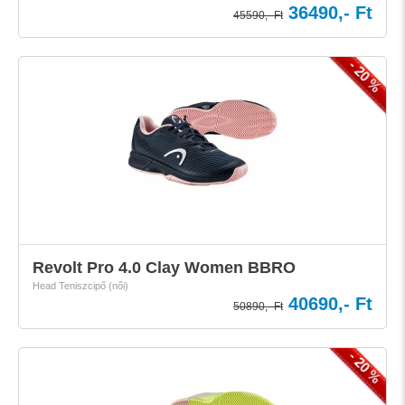
36490,- Ft
45590,- Ft
- 20 %
Revolt Pro 4.0 Clay Women BBRO
Head Teniszcipő (női)
40690,- Ft
50890,- Ft
- 20 %