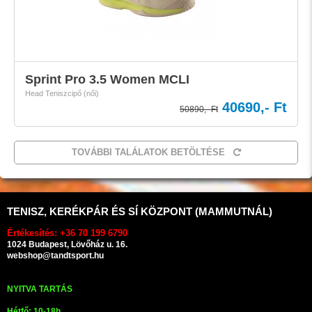
Sprint Pro 3.5 Women MCLI
Head Teniszcipő (női)
40690,- Ft
50890,- Ft
TOVÁBBI TALÁLATOK BETÖLTÉSE
TENISZ, KERÉKPÁR ÉS SÍ KÖZPONT (MAMMUTNÁL)
Értékesítés: +36 70 199 6790
1024 Budapest, Lövőház u. 16.
webshop@tandtsport.hu
NYITVA TARTÁS
Hétfő: 10-18h