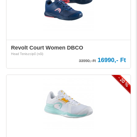
Revolt Court Women DBCO
Head Teniszcipő (női)
16990,- Ft
33990,- Ft
- 20 %