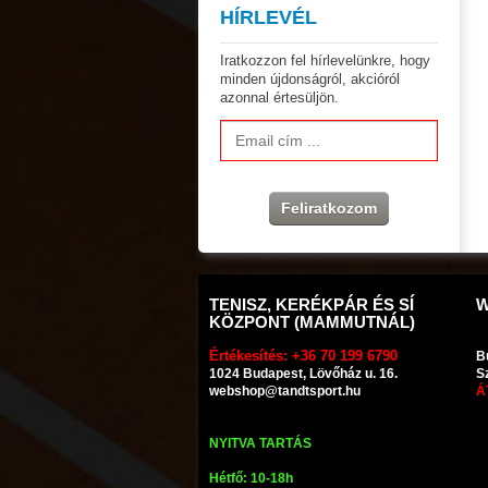
HÍRLEVÉL
Iratkozzon fel hírlevelünkre, hogy
minden újdonságról, akcióról
azonnal értesüljön.
Feliratkozom
TENISZ, KERÉKPÁR ÉS SÍ
W
KÖZPONT (MAMMUTNÁL)
Értékesítés: +36 70 199 6790
Bu
1024 Budapest, Lövőház u. 16.
S
webshop@tandtsport.hu
Á
NYITVA TARTÁS
Hétfő: 10-18h