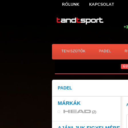
RÓLUNK
KAPCSOLAT
+3
TENISZÜTŐK
PADEL
R
ÚJ
PADEL
MÁRKÁK
(2)