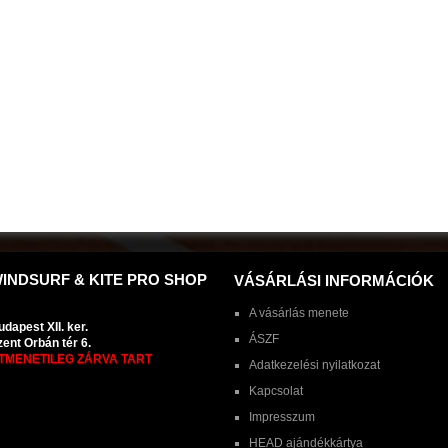
INDSURF & KITE PRO SHOP
VÁSÁRLÁSI INFORMÁCIÓK
A vásárlás menete
dapest XII. ker.
ÁSZF
zent Orbán tér 6.
TMENETILEG ZÁRVA TART
Adatkezelési nyilatkozat
Kapcsolat
Impresszum
HEAD ajándékkártya