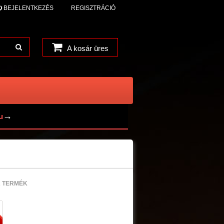
BEJELENTKEZÉS
REGISZTRÁCIÓ
A kosár üres
→
u
2 TERMÉK
%