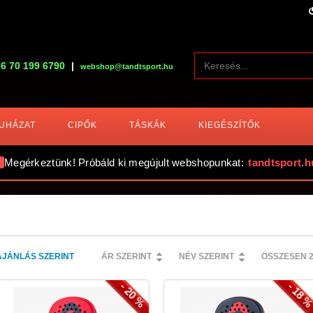
6 70 199 6790
|
webshop@tandtsport.hu
UHÁZAT
CIPŐK
TÁSKÁK
KIEGÉSZÍTŐK
Megérkeztünk! Próbáld ki megújult webshopunkat:
tandtsport.h
AJÁNLÁS SZERINT
ÁR SZERINT
NÉV SZERINT
ÖSSZESEN 
- 20 %
- 18 