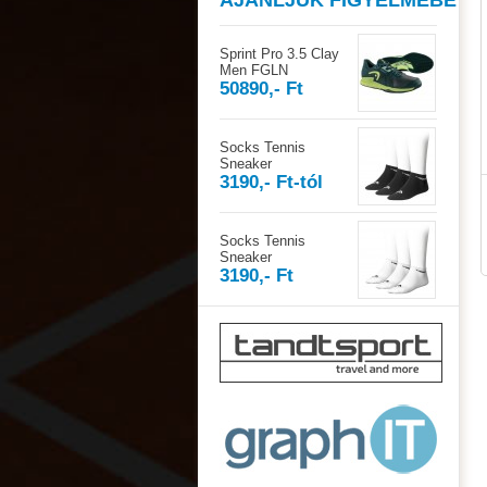
AJÁNLJUK FIGYELMÉBE
Sprint Pro 3.5 Clay
Men FGLN
50890,- Ft
Socks Tennis
Sneaker
3190,- Ft-tól
Socks Tennis
Sneaker
3190,- Ft