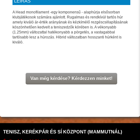
LEÍRÁS
A Head monofilament -egy komponensű - alaphúrja elsősorban
klubjátékosok számára ajánlott. Rugalmas és rendkívül tartós húr
amely kiváló ár-érték arányának és kézkímélő rezgéscsillapításának
köszönhetően kedvelt a teniszedzők körében is. A vékonyabb
(1.25mm) változattal hatékonyabb a pörgetés, a vastagabbal
tartósabb lesz a húrozás. Hibrid változatban hosszanti húrként is
kiváló.
Van még kérdése? Kérdezzen minket!
TENISZ, KERÉKPÁR ÉS SÍ KÖZPONT (MAMMUTNÁL)