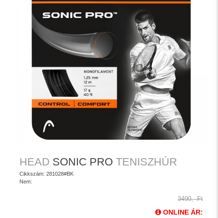
HEAD
SONIC PRO
TENISZHÚR
Cikkszám: 281028#BK
Nem:
3490,- Ft
ONLINE ÁR: