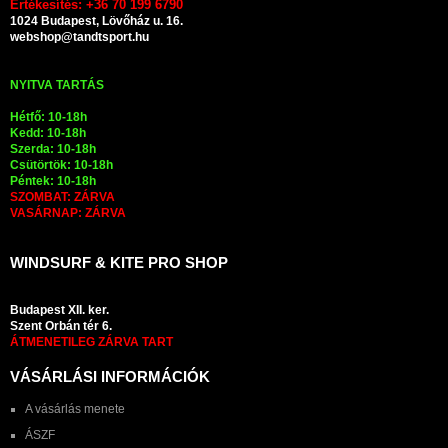
Értékesítés: +36 70 199 6790
1024 Budapest, Lövőház u. 16.
webshop@tandtsport.hu
NYITVA TARTÁS
Hétfő: 10-18h
Kedd: 10-18h
Szerda: 10-18h
Csütörtök: 10-18h
Péntek: 10-18h
SZOMBAT: ZÁRVA
VASÁRNAP: ZÁRVA
WINDSURF & KITE PRO SHOP
Budapest XII. ker.
Szent Orbán tér 6.
ÁTMENETILEG ZÁRVA TART
VÁSÁRLÁSI INFORMÁCIÓK
A vásárlás menete
ÁSZF