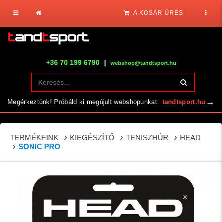
A KOSÁR ÜRES
+36 70 199 6790
|
webshop@tandtsport.hu
→
Megérkeztünk! Próbáld ki megújult webshopunkat:
tandtsport.hu
TERMÉKEINK
KIEGÉSZÍTŐ
TENISZHÚR
HEAD
SONIC PRO